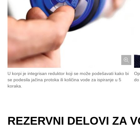
U korpi je integrisan reduktor koji se može podešavati kako bi
Op
se podesila jačina protoka ili količina vode za ispiranje u 5
do 
koraka.
REZERVNI DELOVI ZA 