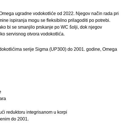
 i Omega ugradne vodokotliće od 2022. Njegov način rada pri
ne ispiranja mogu se fleksibilno prilagoditi po potrebi.
 kako bi se smanjilo prskanje po WC šolji, dok njegov
o servisnog otvora vodokotlića.
odokotlićima serije Sigma (UP300) do 2001. godine, Omega
e
tara
ći reduktoru integrisanom u korpi
denim do 2001.