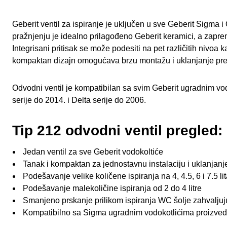
Geberit ventil za ispiranje je uključen u sve Geberit Sigma
pražnjenju je idealno prilagođeno Geberit keramici, a zapremi
Integrisani pritisak se može podesiti na pet različitih nivoa
kompaktan dizajn omogućava brzu montažu i uklanjanje prek
Odvodni ventil je kompatibilan sa svim Geberit ugradnim v
serije do 2014. i Delta serije do 2006.
Tip 212 odvodni ventil pregled:
Jedan ventil za sve Geberit vodokoltiće
Tanak i kompaktan za jednostavnu instalaciju i uklanjanj
Podešavanje velike količene ispiranja na 4, 4.5, 6 i 7.5 li
Podešavanje malekoličine ispiranja od 2 do 4 litre
Smanjeno prskanje prilikom ispiranja WC šolje zahvaljuju
Kompatibilno sa Sigma ugradnim vodokotlićima proizve