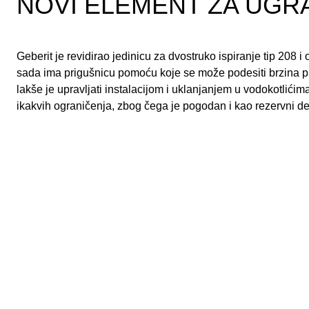
NOVI ELEMENT ZA UGR
Geberit je revidirao jedinicu za dvostruko ispiranje tip 208 i
sada ima prigušnicu pomoću koje se može podesiti brzina p
lakše je upravljati instalacijom i uklanjanjem u vodokotlići
ikakvih ograničenja, zbog čega je pogodan i kao rezervni de