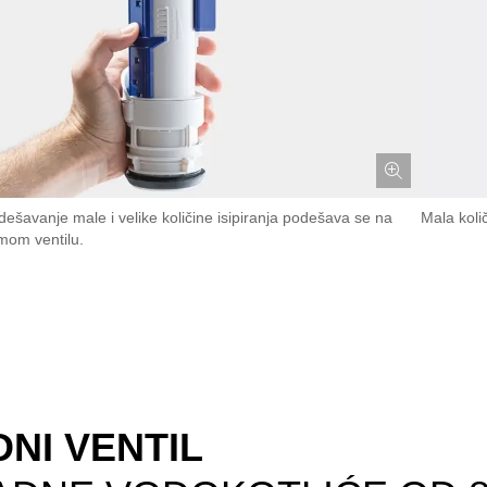
dešavanje male i velike količine isipiranja podešava se na
Mala količ
mom ventilu.
DNI VENTIL