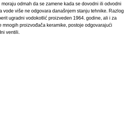
 ne moraju odmah da se zamene kada se dovodni ili odvodni
šnja vode više ne odgovara današnjem stanju tehnike. Razlog
berit ugradni vodokotlić proizveden 1964. godine, ali i za
će mnogih proizvođača keramike, postoje odgovarajući
i ventili.