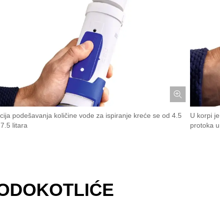
cija podešavanja količine vode za ispiranje kreće se od 4.5
U korpi je
7.5 litara
protoka u
VODOKOTLIĆE