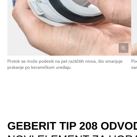
Protok se može podesiti na pet različitih nivoa, što smanjuje
Po
prskanje po keramičkom uređaju.
sa
GEBERIT TIP 208 ODVO