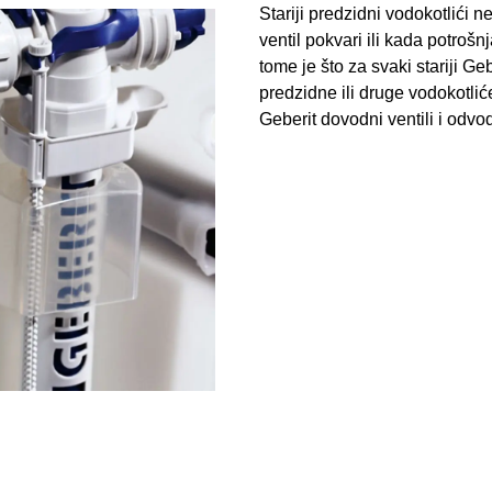
Stariji predzidni vodokotlići
ventil pokvari ili kada potro
tome je što za svaki stariji Ge
predzidne ili druge vodokotli
Geberit dovodni ventili i odvodn