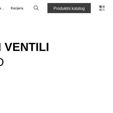
Pretraga
O nama
Karijera
Produktni katalog
 VENTILI
O