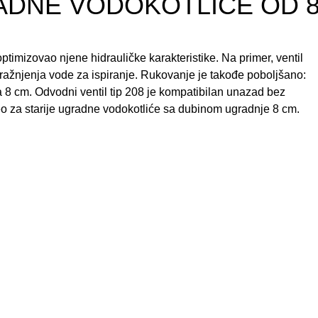
ADNE VODOKOTLIĆE OD 
 optimizovao njene hidrauličke karakteristike. Na primer, ventil
ražnjenja vode za ispiranje. Rukovanje je takođe poboljšano:
ma 8 cm. Odvodni ventil tip 208 je kompatibilan unazad bez
o za starije ugradne vodokotliće sa dubinom ugradnje 8 cm.