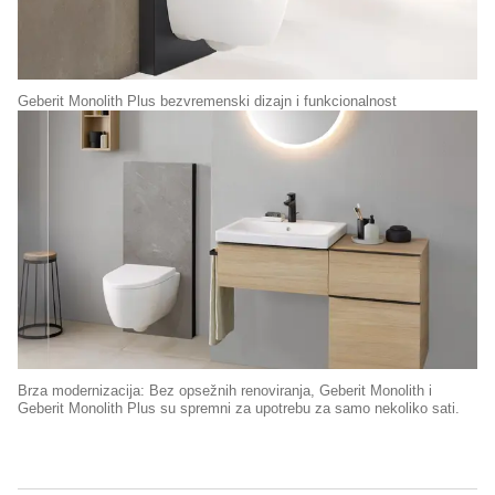
Geberit Monolith Plus bezvremenski dizajn i funkcionalnost
Brza modernizacija: Bez opsežnih renoviranja, Geberit Monolith i
Geberit Monolith Plus su spremni za upotrebu za samo nekoliko sati.