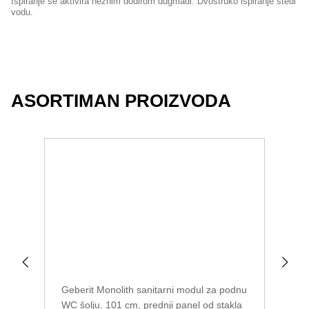
Ispiranje se aktivira nežnim dodirom dugmadi. Dvostruko ispiranje štedi
vodu.
ASORTIMAN PROIZVODA
Geberit Monolith sanitarni modul za podnu
Geb
WC šolju, 101 cm, prednji panel od stakla
WC 