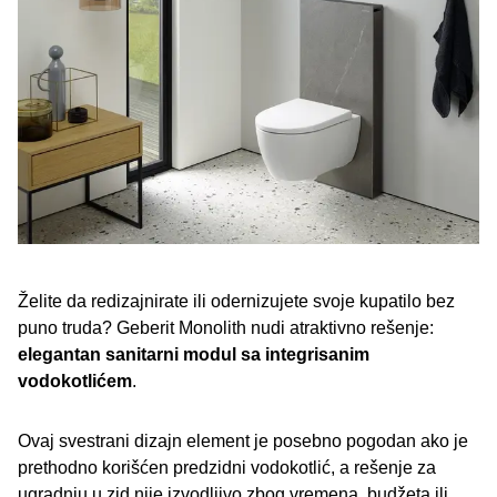
Želite da redizajnirate ili odernizujete svoje kupatilo bez
puno truda? Geberit Monolith nudi atraktivno rešenje:
elegantan sanitarni modul sa integrisanim
vodokotlićem
.
Ovaj svestrani dizajn element je posebno pogodan ako je
prethodno korišćen predzidni vodokotlić, a rešenje za
ugradnju u zid nije izvodljivo zbog vremena, budžeta ili