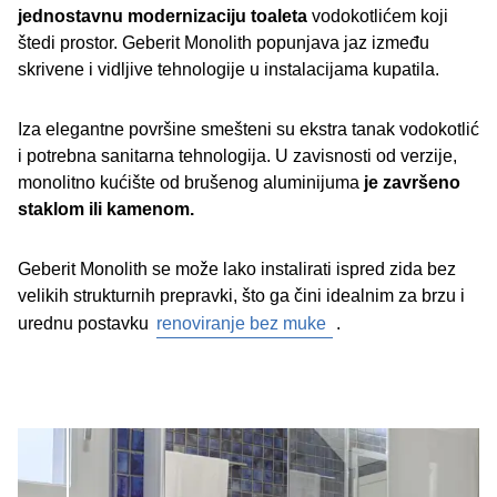
jednostavnu modernizaciju toaleta
vodokotlićem koji
štedi prostor. Geberit Monolith popunjava jaz između
skrivene i vidljive tehnologije u instalacijama kupatila.
Iza elegantne površine smešteni su ekstra tanak vodokotlić
i potrebna sanitarna tehnologija. U zavisnosti od verzije,
monolitno kućište od brušenog aluminijuma
je završeno
staklom ili kamenom.
Geberit Monolith se može lako instalirati ispred zida bez
velikih strukturnih prepravki, što ga čini idealnim za brzu i
urednu postavku
renoviranje bez muke
.