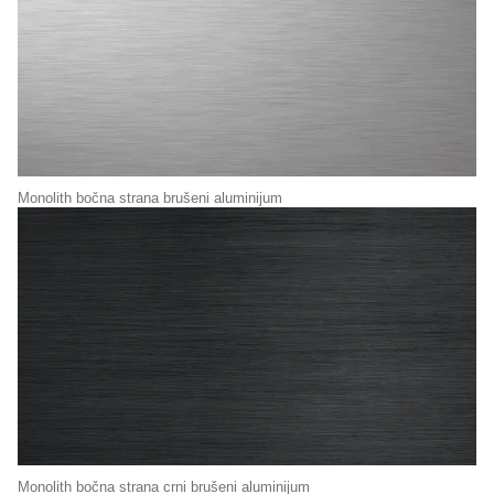
Monolith bočna strana brušeni aluminijum
Monolith bočna strana crni brušeni aluminijum