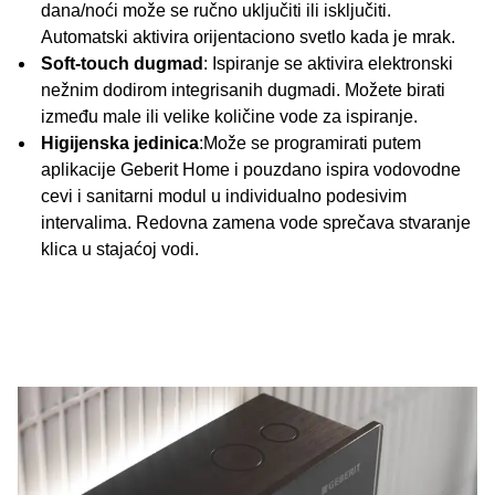
dana/noći može se ručno uključiti ili isključiti.
Automatski aktivira orijentaciono svetlo kada je mrak.
Soft-touch dugmad
: Ispiranje se aktivira elektronski
nežnim dodirom integrisanih dugmadi. Možete birati
između male ili velike količine vode za ispiranje.
Higijenska jedinica
:Može se programirati putem
aplikacije Geberit Home i pouzdano ispira vodovodne
cevi i sanitarni modul u individualno podesivim
intervalima. Redovna zamena vode sprečava stvaranje
klica u stajaćoj vodi.