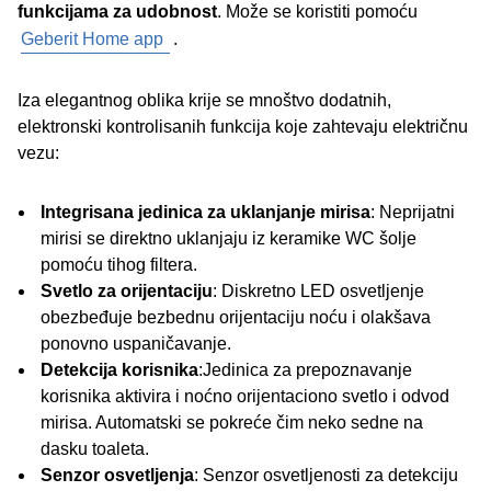
funkcijama za udobnost
. Može se koristiti pomoću
Geberit Home app
.
Iza elegantnog oblika krije se mnoštvo dodatnih,
elektronski kontrolisanih funkcija koje zahtevaju električnu
vezu:
Integrisana jedinica za uklanjanje mirisa
: Neprijatni
mirisi se direktno uklanjaju iz keramike WC šolje
pomoću tihog filtera.
Svetlo za orijentaciju
: Diskretno LED osvetljenje
obezbeđuje bezbednu orijentaciju noću i olakšava
ponovno uspaničavanje.
Detekcija korisnika
:Jedinica za prepoznavanje
korisnika aktivira i noćno orijentaciono svetlo i odvod
mirisa. Automatski se pokreće čim neko sedne na
dasku toaleta.
Senzor osvetljenja
: Senzor osvetljenosti za detekciju