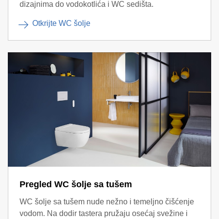
dizajnima do vodokotlića i WC sedišta.
Otkrijte WC šolje
Pregled WC šolje sa tušem
WC šolje sa tušem nude nežno i temeljno čišćenje
vodom. Na dodir tastera pružaju osećaj svežine i