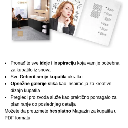
Pronađite sve
ideje i inspiraciju
koja vam je potrebna
za kupatilo iz snova
Sve
Geberit serije kupatila
ukratko
Opsežne galerije slika
kao inspiracija za kreativni
dizajn kupatila
Pregledi proizvoda služe kao praktično pomagalo za
planiranje do poslednjeg detalja
Možete da preuzmete
besplatno
Magazin za kupatila u
PDF formatu