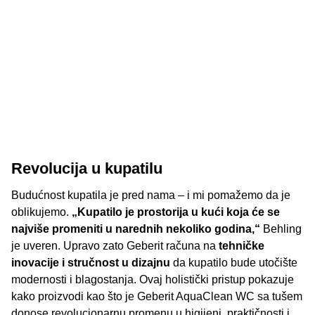
Revolucija u kupatilu
Budućnost kupatila je pred nama – i mi pomažemo da je
oblikujemo.
„Kupatilo je prostorija u kući koja će se
najviše promeniti u narednih nekoliko godina,“
Behling
je uveren. Upravo zato Geberit računa na
tehničke
inovacije i stručnost u dizajnu
da kupatilo bude utočište
modernosti i blagostanja. Ovaj holistički pristup pokazuje
kako proizvodi kao što je Geberit AquaClean WC sa tušem
donose revolucionarnu promenu u higijeni, praktičnosti i