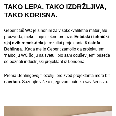
TAKO LEPA, TAKO IZDRŽLJIVA,
TAKO KORISNA.
Geberit tuš WC je sinonim za visokokvalitetne materijale
proizvoda, meke linije i tečne prelaze.
Estetski i tehnički
sjaj ovih remek-dela
je rezultat projektanta
Kristofa
Behlinga
. „Kada me je Geberit zamolio da projektujem
‘najbolju WC šolju na svetu’, bio sam oduševljen“, priseća
se poznati industrijski projektant iz Londona.
Prema Behlingovoj filozofiji, proizvod projektanta mora biti
savršen
. Saznajte više o njegovom putu ka savršenstvu.