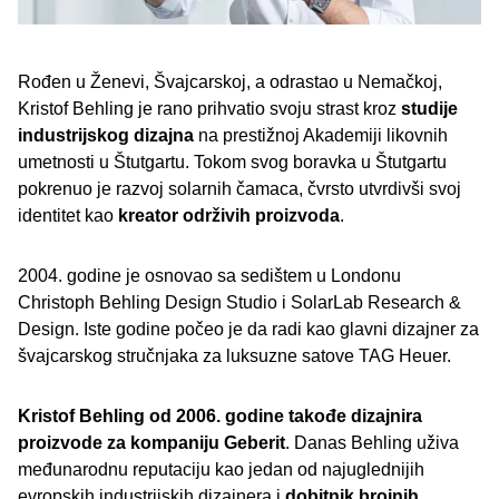
Rođen u Ženevi, Švajcarskoj, a odrastao u Nemačkoj,
Kristof Behling je rano prihvatio svoju strast kroz
studije
industrijskog dizajna
na prestižnoj Akademiji likovnih
umetnosti u Štutgartu. Tokom svog boravka u Štutgartu
pokrenuo je razvoj solarnih čamaca, čvrsto utvrdivši svoj
identitet kao
kreator održivih proizvoda
.
2004. godine je osnovao sa sedištem u Londonu
Christoph Behling Design Studio i SolarLab Research &
Design. Iste godine počeo je da radi kao glavni dizajner za
švajcarskog stručnjaka za luksuzne satove TAG Heuer.
Kristof Behling od 2006. godine takođe dizajnira
proizvode za kompaniju Geberit
. Danas Behling uživa
međunarodnu reputaciju kao jedan od najuglednijih
evropskih industrijskih dizajnera i
dobitnik brojnih