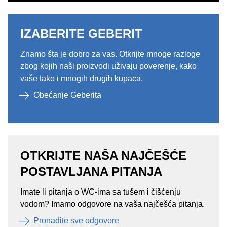
IZABERITE GEBERIT ​
Znamo šta je dobro za vas. Otkrijte mnoge razloge
zbog kojih naši proizvodi uživaju poverenje, kako
vaše tako i mnogih drugih kupaca.​
Obećanje Geberita
OTKRIJTE NAŠA NAJČEŠĆE
POSTAVLJANA PITANJA ​
Imate li pitanja o WC-ima sa tušem i čišćenju
vodom? Imamo odgovore na vaša najčešća pitanja.​
Pronađite sve odgovore