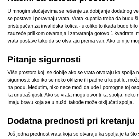
U mnogim slučajevima se rešenje za dobijanje dodatnog već
se postave i poravnaju vrata. Vrata kupatila treba da budu š
pristupačan za invalidska kolica - ukoliko to ikada bude bilo
zauzeće prilikom otvaranja i zatvaranja gotovo 1 kvadratni m
vrata postave tako da se otvaraju prema van. Ako to nije mog
Pitanje sigurnosti
Više prostora koji se dobije ako se vrata otvaraju ka spolja n
sigurnosti: ukoliko se neko oklizne ili padne u kupatilu, mo
na podu. Međutim, niko neće moći da uđe i pomogne toj osob
ka unutrašnjosti. Ako se vrata mogu otvoriti ka spolja, neko 
imaju bravu koja se u nuždi takođe može otključati spolja.
Dodatna prednosti pri kretanju
Još jedna prednost vrata koja se otvaraju ka spolja je ta što 