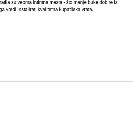
umatila su veoma intimna mesta - što manje buke dobire iz
a vredi instalirati kvalitetna kupatilska vrata.