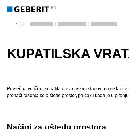
RS
KUPATILSKA VRA
Prosečna veličina kupatila u evropskim stanovima se kreće iz
pronaći rešenja koja štede prostor, pa čak i kada je u pitanju
Načini za uštedu prostora