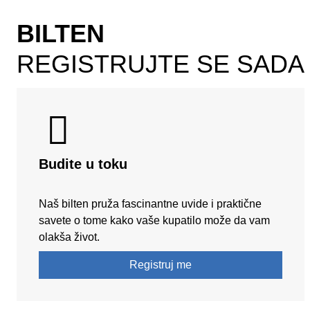
BILTEN
REGISTRUJTE SE SADA
Budite u toku
Naš bilten pruža fascinantne uvide i praktične
savete o tome kako vaše kupatilo može da vam
olakša život.
Registruj me