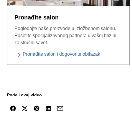
Pronađite salon
Pogledajte naše proizvode u izložbenom salonu.
Posetite specijalizovanog partnera u vašoj blizini
za stručni savet.
Pronađite salon i dogovorite obilazak
Podeli ovaj video