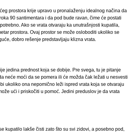
eg prostora krije upravo u pronalaženju idealnog načina da
iroka 90 santimentara i da pod bude ravan, čime će postati
 potrebno. Ako se vrata otvaraju ka unutrašnjosti kupatila,
etar prostora. Ovaj prostor se može osloboditi ukoliko se
uće, dobro rešenje predstavljaju klizna vrata.
ije jedina prednost koja se dobije. Pre svega, tu je pitanje
žda neće moći da se pomera ili će možda čak ležati u nesvesti
i ukoliko ona nepomično leži ispred vrata koja se otvaraju
može ući i priskočiti u pomoć. Jedini preduslov je da vrata
se kupatilo lakše čisti zato što su svi zidovi, a posebno pod,