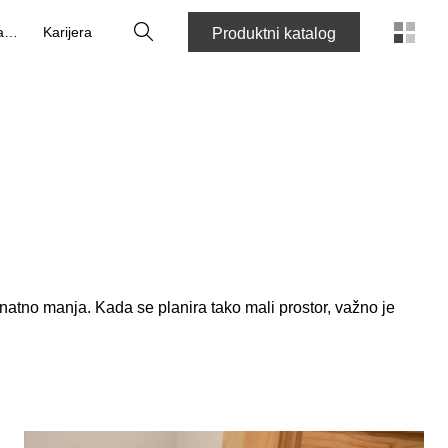
Pretraga
O nama
Karijera
Produktni katalog
znatno manja. Kada se planira tako mali prostor, važno je