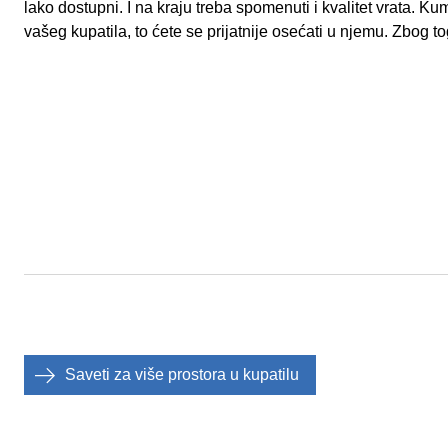
lako dostupni. I na kraju treba spomenuti i kvalitet vrata. K
vašeg kupatila, to ćete se prijatnije osećati u njemu. Zbog tog
Saveti za više prostora u kupatilu