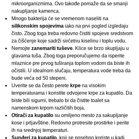
mikroorganizmima. Ovo takođe pomaže da se smanji
nakupljanje kamenca.
Mnogo bakterija će se vremenom naseliti na
silikonskim spojevima
iako na prvi pogled izgledaju
čisto. Zbog toga treba redovno čistiti spojeve sredstvom
za čišćenje koje sadrži sirćetnu kiselinu i toplu vodu.
Nemojte
zanemariti tuševe
. Klice se brzo skupljaju u
glavama tuša. Zbog toga preporučujemo da isperite
mlaznice pre prvog tuširanja toplom vodom da biste ih
očistili. U idealnom slučaju, temperatura vode treba da
bude veća od 50 stepeni.
Uverite se da često perete
krpe
na visokim
temperaturama i koristite odvojene krpe za kupatilo. Da
biste bili sigurni, trebalo bi da čistite toalet sa
namenskom krpom različitih boja.
Otirači za kupatilo
su omiljeno mesto za sakupljanje
kose i prljavštine. Redovno protresite prostirke i perite
ih na srednjoj temperaturi.
Sunđeri za kupatilo,
koji se posebno koriste u kadi,