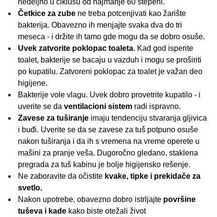
nedeljno u ciklusu od najmanje 60 stepeni.
Četkice za zube
ne treba potcenjivati kao žarište
bakterija. Obavezno ih menjajte svaka dva do tri
meseca - i držite ih tamo gde mogu da se dobro osuše.
Uvek zatvorite poklopac toaleta
. Kad god isperite
toalet, bakterije se bacaju u vazduh i mogu se proširiti
po kupatilu. Zatvoreni poklopac za toalet je važan deo
higijene.
Bakterije vole vlagu. Uvek dobro provetrite kupatilo - i
uverite se da
ventilacioni sistem
radi ispravno.
Zavese za tuširanje
imaju tendenciju stvaranja gljivica
i buđi. Uverite se da se zavese za tuš potpuno osuše
nakon tuširanja i da ih s vremena na vreme operete u
mašini za pranje veša. Dugoročno gledano, staklena
pregrada za tuš kabinu je bolje higijensko rešenje.
Ne zaboravite da očistite
kvake, tipke i prekidače za
svetlo.
Nakon upotrebe, obavezno dobro istrljajte
površine
tuševa i kade
kako biste otežali život