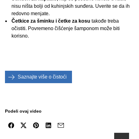
nisu ništa bolji od kuhinjskih sunđera. Uverite se da ih
redovno menjate.
Četkice za šminku i četke za kosu
takođe treba
očistiti. Povremeno čišćenje šamponom može biti
korisno.
Saznajte više o čistoći
Podeli ovaj video