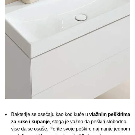
Bakterije se osećaju kao kod kuće u
vlažnim peškirima
za ruke i kupanje
, stoga je važno da peškiri slobodno
vise da se osuše. Perite svoje peškire najmanje jednom