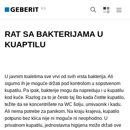
RS
Pretraga
RAT SA BAKTERIJAMA U
KUAPTILU
U javnim toaletima sve vrvi od svih vrsta bakterija. Ali
sigurno ih je moguće držati pod kontrolom u sopstvenom
kupatilu. Pa ipak, bakterije mogu da napreduju i u kupatilu
kod kuće. Razlog za to je često taj što kada čistite kupatilo,
težite da se koncentrišete na WC šolju, umivaonik i kadu.
Ali nema potrebe za panikom. Na kraju krajeva, kupatilo
potpuno bez klica nije ni moguće ni neophodno. U
privatnom kupatilu, jednostavna higijena može držati ove