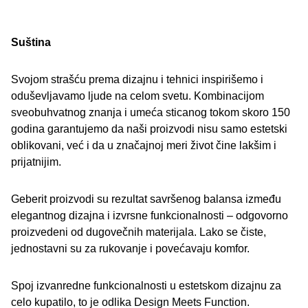
Suština
Svojom strašću prema dizajnu i tehnici inspirišemo i
oduševljavamo ljude na celom svetu. Kombinacijom
sveobuhvatnog znanja i umeća sticanog tokom skoro 150
godina garantujemo da naši proizvodi nisu samo estetski
oblikovani, već i da u značajnoj meri život čine lakšim i
prijatnijim.
Geberit proizvodi su rezultat savršenog balansa između
elegantnog dizajna i izvrsne funkcionalnosti – odgovorno
proizvedeni od dugovečnih materijala. Lako se čiste,
jednostavni su za rukovanje i povećavaju komfor.
Spoj izvanredne funkcionalnosti u estetskom dizajnu za
celo kupatilo, to je odlika Design Meets Function.