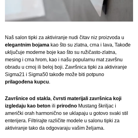
Naš salon tipki za aktiviranje nudi čitav niz proizvoda u
elegantnim bojama
kao što su zlatna, crna i lava, Takođe
uključuje moderne boje kao što su ružičasto-zlatna,
mesing i crna hrom, kao i našu popularnu mat završnu
obradu u crnoj ili beloj boji. Završnica tipki za aktiviranje
Sigma21 i Sigma50 takođe može biti potpuno
prilagođena kupcu
.
Završnice od stakla
,
čvrsti materijali završnica koji
izgledaju kao beton
ili
prirodno
Mustang škriljac i
američki orah harmonično se uklapaju u gotovo svaki stil
enterijera. Filtrirajte različite modele u salonu tipki za
aktiviranje tako da odgovaraju vašim željama.