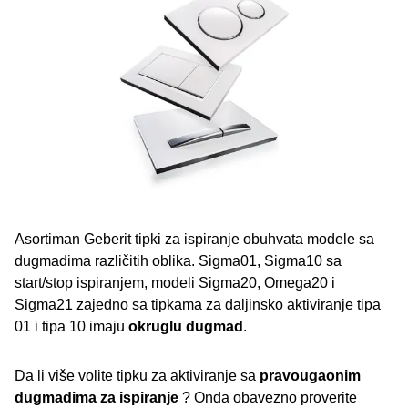
Asortiman Geberit tipki za ispiranje obuhvata modele sa
dugmadima različitih oblika. Sigma01, Sigma10 sa
start/stop ispiranjem, modeli Sigma20, Omega20 i
Sigma21 zajedno sa tipkama za daljinsko aktiviranje tipa
01 i tipa 10 imaju
okruglu dugmad
.
Da li više volite tipku za aktiviranje sa
pravougaonim
dugmadima za ispiranje
? Onda obavezno proverite