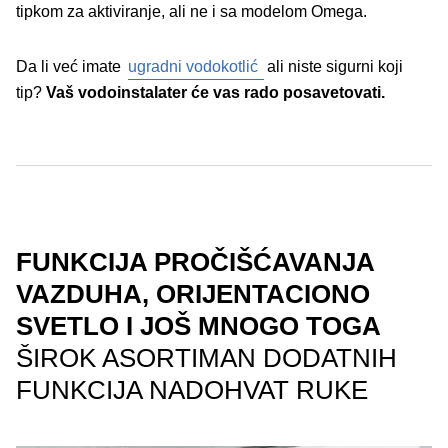
tipkom za aktiviranje, ali ne i sa modelom Omega.
Da li već imate
ugradni vodokotlić
ali niste sigurni koji
tip?
Vaš vodoinstalater će vas rado posavetovati.
FUNKCIJA PROČIŠĆAVANJA
VAZDUHA, ORIJENTACIONO
SVETLO I JOŠ MNOGO TOGA
ŠIROK ASORTIMAN DODATNIH
FUNKCIJA NADOHVAT RUKE