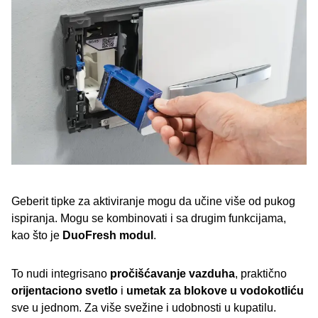
Geberit tipke za aktiviranje mogu da učine više od pukog
ispiranja. Mogu se kombinovati i sa drugim funkcijama,
kao što je
DuoFresh modul
.
To nudi integrisano
pročišćavanje vazduha
, praktično
orijentaciono svetlo
i
umetak za blokove u vodokotliću
sve u jednom. Za više svežine i udobnosti u kupatilu.