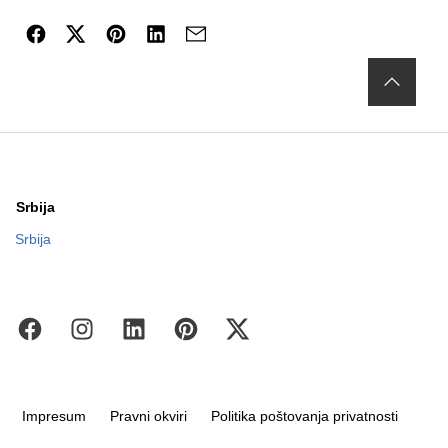
Da bi se olakšalo usklađivanje Geberit tipki za aktiviranje
sa odgovarajućim vodokotlićima, svaka od njih ima
isti
naziv modela
– na primer,
Sigma ili Omega
. To znači da
se tipke za ispiranje u seriji Sigma i Omega mogu
kombinovati
sa odgovarajućim sistemom vodokotlića
.
Vaš vodoinstalater će vas rado posavetovati ako imate
bilo kakvih pitanja o vašem sistemu vodokotlića.
Srbija
Srbija
Impresum
Pravni okviri
Politika poštovanja privatnosti