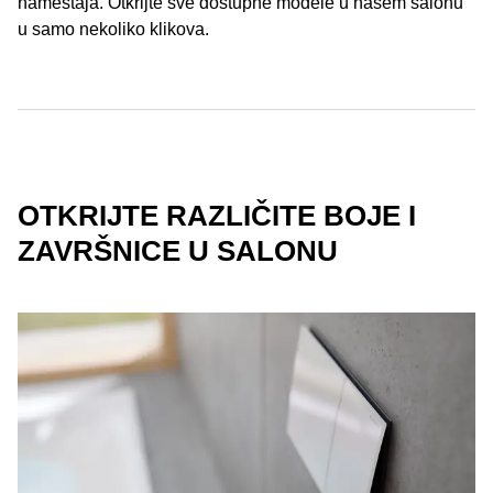
nameštaja. Otkrijte sve dostupne modele u našem salonu
u samo nekoliko klikova.
OTKRIJTE RAZLIČITE BOJE I
ZAVRŠNICE U SALONU