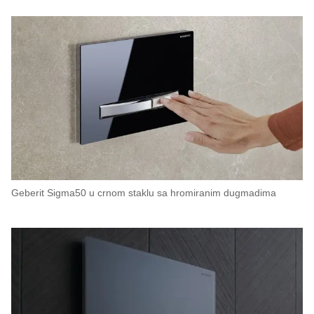
Geberit Sigma50 u crnom staklu sa hromiranim dugmadima