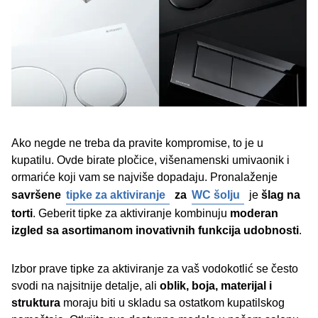
Ako negde ne treba da pravite kompromise, to je u
kupatilu. Ovde birate pločice, višenamenski umivaonik i
ormariće koji vam se najviše dopadaju. Pronalaženje
savršene
tipke za aktiviranje
za
WC šolju
je
šlag na
torti
. Geberit tipke za aktiviranje kombinuju
moderan
izgled sa asortimanom inovativnih funkcija udobnosti
.
Izbor prave tipke za aktiviranje za vaš vodokotlić se često
svodi na najsitnije detalje, ali
oblik, boja, materijal i
struktura
moraju biti u skladu sa ostatkom kupatilskog