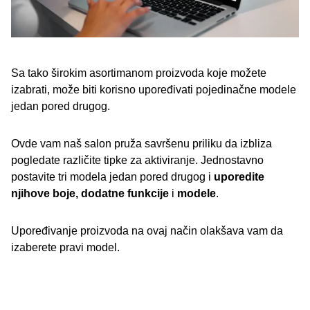
Sa tako širokim asortimanom proizvoda koje možete
izabrati, može biti korisno upoređivati pojedinačne modele
jedan pored drugog.
Ovde vam naš salon pruža savršenu priliku da izbliza
pogledate različite tipke za aktiviranje. Jednostavno
postavite tri modela jedan pored drugog i
uporedite
njihove boje, dodatne funkcije
i
modele
.
Upoređivanje proizvoda na ovaj način olakšava vam da
izaberete pravi model.