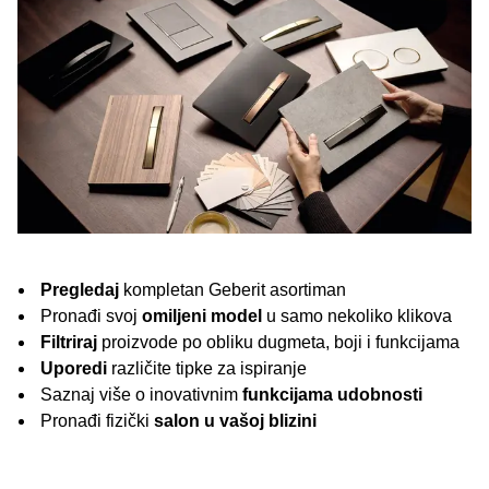
Pregledaj
kompletan Geberit asortiman
Pronađi svoj
omiljeni model
u samo nekoliko klikova
Filtriraj
proizvode po obliku dugmeta, boji i funkcijama
Uporedi
različite tipke za ispiranje
Saznaj više o inovativnim
funkcijama udobnosti
Pronađi fizički
salon u vašoj blizini