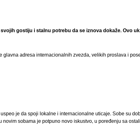
 svojih gostiju i stalnu potrebu da se iznova dokaže. Ovo
 glavna adresa internacionalnih zvezda, velikih proslava i pose
peo je da spoji lokalne i internacionalne uticaje. Sobe su dob
u novim sobama je potpuno novo iskustvo, u poređenju sa ostali