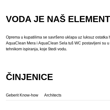
VODA JE NAŠ ELEMEN
Oprema u kupatilima se savršeno uklapa uz luksuz ostatka ho
AquaClean Mera i AquaClean Sela tuš WC postavljeni su u re
tehnikom ispiranja, koje štedi vodu.
ČINJENICE
Geberit Know-how
Architects