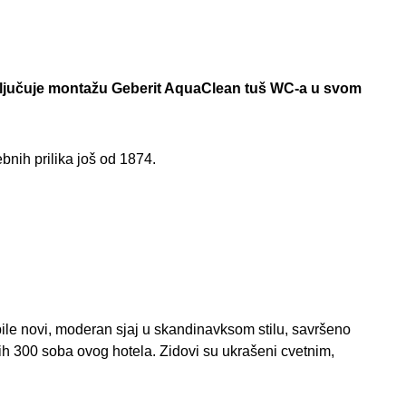
 uključuje montažu Geberit AquaClean tuš WC-a u svom
bnih prilika još od 1874.
ile novi, moderan sjaj u skandinavksom stilu, savršeno
h 300 soba ovog hotela. Zidovi su ukrašeni cvetnim,