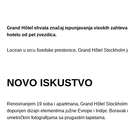
Grand Hôtel shvata značaj ispunjavanja visokih zahteva
hotelu od pet zvezdica.
Lociran u srcu švedske prestonice, Grand Hôtel Stockholm je
NOVO ISKUSTVO
Renoviranjem 19 soba i apartmana, Grand Hôtel Stockholm us
dopunjen dizajn elementima južne Evrope i Indije. Boravak 
umetničkim fotografijama sa prugastim tapetama.