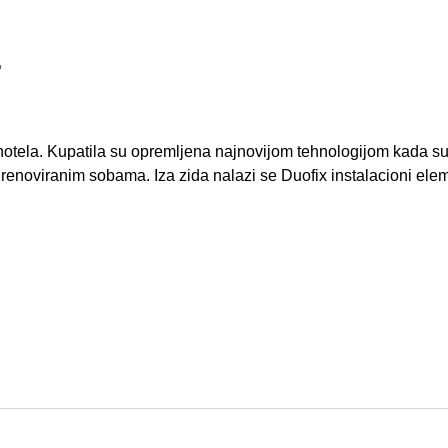
T
tela. Kupatila su opremljena najnovijom tehnologijom kada su u 
noviranim sobama. Iza zida nalazi se Duofix instalacioni elem